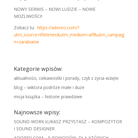
NOWY SERWIS – NOWI LUDZIE – NOWE
MOŻLIWOŚCI!
Zobacz tu:
https://adoreo.com/?
utm_source=lifetimes&utm_medium=aff&utm_campaig
n=zarabianie
Kategorie wpisów:
aktualności, ciekawostki i porady, czyli z życia wzięte
blog – wiktora podróże małe i duże
moja książka – historie prawdziwe
Najnowsze wpisy:
SOUND-WORK ŁUKASZ PRZYSTASZ – KOMPOZYTOR
I SOUND DESIGNER
ADOREO.COM – 5 POWODÓW, DLA KTÓRYCH