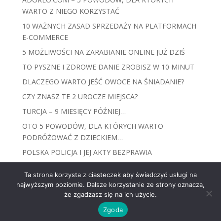
WARTO Z NIEGO KORZYSTAĆ
10 WAŻNYCH ZASAD SPRZEDAŻY NA PLATFORMACH
E-COMMERCE
5 MOŻLIWOŚCI NA ZARABIANIE ONLINE JUŻ DZIŚ
TO PYSZNE I ZDROWE DANIE ZROBISZ W 10 MINUT
DLACZEGO WARTO JEŚĆ OWOCE NA ŚNIADANIE?
CZY ZNASZ TE 2 UROCZE MIEJSCA?
TURCJA – 9 MIESIĘCY PÓŹNIEJ…
OTO 5 POWODÓW, DLA KTÓRYCH WARTO
PODRÓŻOWAĆ Z DZIECKIEM…
POLSKA POLICJA I JEJ AKTY BEZPRAWIA
Ta strona korzysta z ciasteczek aby świadczyć usługi na
najwyższym poziomie. Dalsze korzystanie ze strony oznacza,
że zgadzasz się na ich użycie.
Olma Małgorzata Olejniczak 2023 / wszelkie prawa
Zgoda
zastrzeżone