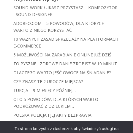
SOUND-WORK ŁUKASZ PRZYSTASZ – KOMPOZYTOR
I SOUND DESIGNER
ADOREO.COM – 5 POWODÓW, DLA KTÓRYCH
WARTO Z NIEGO KORZYSTAĆ
10 WAŻNYCH ZASAD SPRZEDAŻY NA PLATFORMACH
E-COMMERCE
5 MOŻLIWOŚCI NA ZARABIANIE ONLINE JUŻ DZIŚ
TO PYSZNE I ZDROWE DANIE ZROBISZ W 10 MINUT
DLACZEGO WARTO JEŚĆ OWOCE NA ŚNIADANIE?
CZY ZNASZ TE 2 UROCZE MIEJSCA?
TURCJA – 9 MIESIĘCY PÓŹNIEJ…
OTO 5 POWODÓW, DLA KTÓRYCH WARTO
PODRÓŻOWAĆ Z DZIECKIEM…
POLSKA POLICJA I JEJ AKTY BEZPRAWIA
Ta strona korzysta z ciasteczek aby świadczyć usługi na