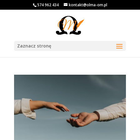
574 962 434
kontakt@olma-om.pl
Zaznacz stronę