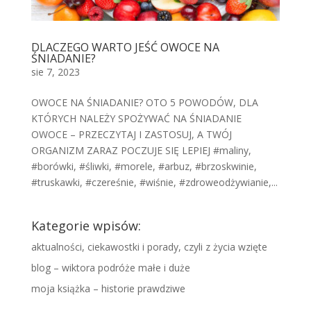
DLACZEGO WARTO JEŚĆ OWOCE NA
ŚNIADANIE?
sie 7, 2023
OWOCE NA ŚNIADANIE? OTO 5 POWODÓW, DLA
KTÓRYCH NALEŻY SPOŻYWAĆ NA ŚNIADANIE
OWOCE – PRZECZYTAJ I ZASTOSUJ, A TWÓJ
ORGANIZM ZARAZ POCZUJE SIĘ LEPIEJ #maliny,
#borówki, #śliwki, #morele, #arbuz, #brzoskwinie,
#truskawki, #czereśnie, #wiśnie, #zdroweodżywianie,...
Kategorie wpisów:
aktualności, ciekawostki i porady, czyli z życia wzięte
blog – wiktora podróże małe i duże
moja książka – historie prawdziwe