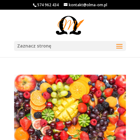
574 962 434
kontakt@olma-om.pl
Zaznacz stronę