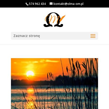
574 962 434
kontakt@olma-om.pl
Zaznacz stronę