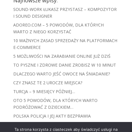
Najnowsze wpisy:
SOUND-WORK ŁUKASZ PRZYSTASZ – KOMPOZYTOR
I SOUND DESIGNER
ADOREO.COM – 5 POWODÓW, DLA KTÓRYCH
WARTO Z NIEGO KORZYSTAĆ
10 WAŻNYCH ZASAD SPRZEDAŻY NA PLATFORMACH
E-COMMERCE
5 MOŻLIWOŚCI NA ZARABIANIE ONLINE JUŻ DZIŚ
TO PYSZNE I ZDROWE DANIE ZROBISZ W 10 MINUT
DLACZEGO WARTO JEŚĆ OWOCE NA ŚNIADANIE?
CZY ZNASZ TE 2 UROCZE MIEJSCA?
TURCJA – 9 MIESIĘCY PÓŹNIEJ…
OTO 5 POWODÓW, DLA KTÓRYCH WARTO
PODRÓŻOWAĆ Z DZIECKIEM…
POLSKA POLICJA I JEJ AKTY BEZPRAWIA
Ta strona korzysta z ciasteczek aby świadczyć usługi na