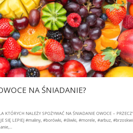
OWOCE NA ŚNIADANIE?
A KTÓRYCH NALEŻY SPOŻYWAĆ NA ŚNIADANIE OWOCE – PRZECZ
Ę LEPIEJ #maliny, #borówki, #śliwki, #morele, #arbuz, #brzoskwi
nie,...