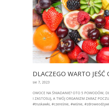
DLACZEGO WARTO JEŚĆ 
sie 7, 2023
OWOCE NA ŚNIADANIE? OTO 5 POWODÓW, DL
I ZASTOSUJ, A TWÓJ ORGANIZM ZARAZ POCZUJE SI
#truskawki, #czereśnie, #wiśnie, #zdroweodżywia