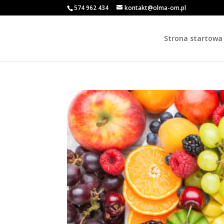
574 962 434
kontakt@olma-om.pl
Strona startowa