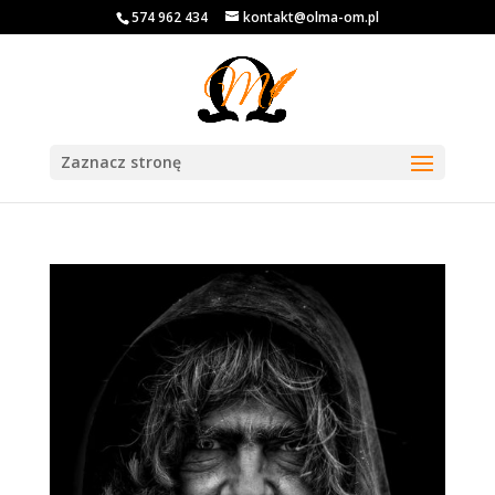
574 962 434
kontakt@olma-om.pl
Zaznacz stronę