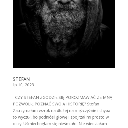
STEFAN
lip 10, 2023
CZY STEFAN ZGODZIŁ SIĘ POROZMAWIAĆ ZE MNĄ I
POZWOLIŁ POZNAĆ SWOJĄ HISTORIĘ? Stefan
Zatrzymałam wzrok na dłużej na mężczyźnie i chyba
to wyczuł, bo podniósł głowę i spojrzał mi prosto w
oczy. Uśmiechnęłam się nieśmiało. Nie wiedziałam